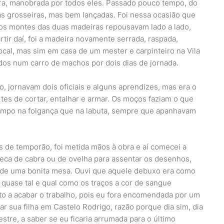
a, manobrada por todos eles. Passado pouco tempo, do
as grosseiras, mas bem lançadas. Foi nessa ocasião que
 montes das duas madeiras repousavam lado a lado,
rtir daí, foi a madeira novamente serrada, raspada,
ocal, mas sim em casa de um mester e carpinteiro na Vila
dos num carro de machos por dois dias de jornada.
o, jornavam dois oficiais e alguns aprendizes, mas era o
tes de cortar, entalhar e armar. Os moços faziam o que
mpo na folgança que na labuta, sempre que apanhavam
 de temporão, foi metida mãos à obra e aí comecei a
seca de cabra ou de ovelha para assentar os desenhos,
s de uma bonita mesa. Ouvi que aquele debuxo era como
i quase tal e qual como os traços a cor de sangue
o a acabar o trabalho, pois eu fora encomendada por um
sar sua filha em Castelo Rodrigo, razão porque dia sim, dia
estre, a saber se eu ficaria arrumada para o último