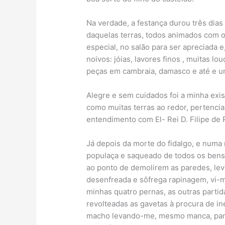
Na verdade, a festança durou três dia
daquelas terras, todos animados com o
especial, no salão para ser apreciada 
noivos: jóias, lavores finos , muitas 
peças em cambraia, damasco e até e um
Alegre e sem cuidados foi a minha existê
como muitas terras ao redor, pertenci
entendimento com El- Rei D. Filipe de
Já depois da morte do fidalgo, e numa 
populaça e saqueado de todos os bens
ao ponto de demolirem as paredes, lev
desenfreada e sôfrega rapinagem, vi-me
minhas quatro pernas, as outras parti
revolteadas as gavetas à procura de i
macho levando-me, mesmo manca, para 