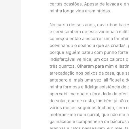
certas ocasiões. Apesar de lavada e e
minha longa vida eram nítidas.
No curso desses anos, ouvi ribombares 
e servi também de escrivaninha a mili
começou então a escorrer uma farinhi
polvilhando o soalho a que as criadas,
porque alguém bateu com punho forte 
indisfarçável velhice, um dos caibros 
três quartos. Olharam para mim e last
arrecadação nos baixos da casa, que 
anteparo e, mais uma vez, ali fiquei 
minha formosa e fidalga existência de
apercebi-me que eu fora dada de oferta
do solar, que de resto, também já não 
vários meses seguidos fechado, sem n
meteram-me num curral, que não me ab
galináceos e companheira de bácoros q
aranhas e ratos passeavam, e o meu t