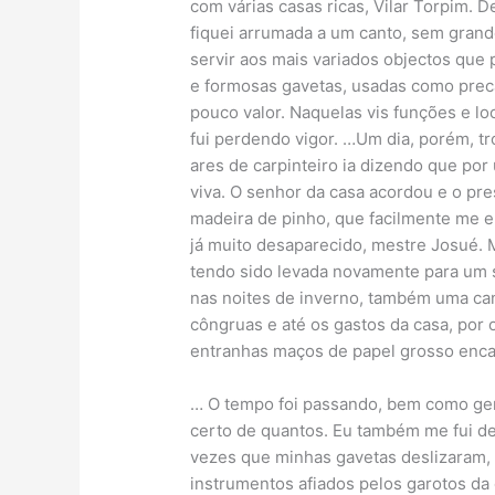
com várias casas ricas, Vilar Torpim. 
fiquei arrumada a um canto, sem grand
servir aos mais variados objectos que
e formosas gavetas, usadas como prec
pouco valor. Naquelas vis funções e lo
fui perdendo vigor. …Um dia, porém, 
ares de carpinteiro ia dizendo que po
viva. O senhor da casa acordou e o pr
madeira de pinho, que facilmente me en
já muito desaparecido, mestre Josué. M
tendo sido levada novamente para um s
nas noites de inverno, também uma cand
côngruas e até os gastos da casa, por 
entranhas maços de papel grosso enc
… O tempo foi passando, bem como ger
certo de quantos. Eu também me fui de
vezes que minhas gavetas deslizaram
instrumentos afiados pelos garotos da