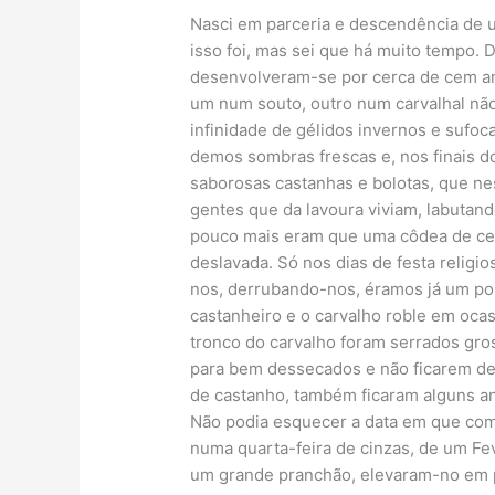
Nasci em parceria e descendência de 
isso foi, mas sei que há muito tempo
desenvolveram-se por cerca de cem an
um num souto, outro num carvalhal nã
infinidade de gélidos invernos e sufo
demos sombras frescas e, nos finais 
saborosas castanhas e bolotas, que ne
gentes que da lavoura viviam, labutan
pouco mais eram que uma côdea de ce
deslavada. Só nos dias de festa relig
nos, derrubando-nos, éramos já um po
castanheiro e o carvalho roble em oca
tronco do carvalho foram serrados gro
para bem dessecados e não ficarem d
de castanho, também ficaram alguns an
Não podia esquecer a data em que come
numa quarta-feira de cinzas, de um Fe
um grande pranchão, elevaram-no em 