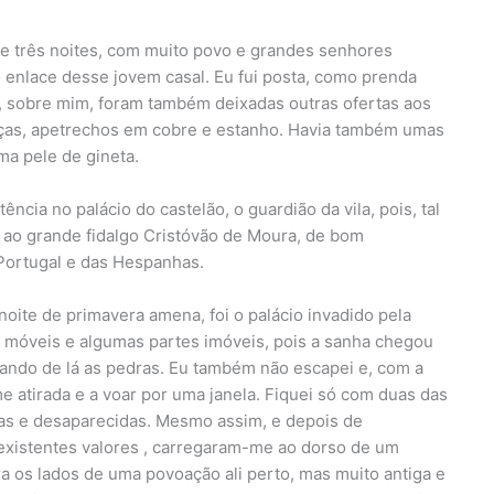
s e três noites, com muito povo e grandes senhores
 enlace desse jovem casal. Eu fui posta, como prenda
e, sobre mim, foram também deixadas outras ofertas aos
louças, apetrechos em cobre e estanho. Havia também umas
a pele de gineta.
ncia no palácio do castelão, o guardião da vila, pois, tal
a ao grande fidalgo Cristóvão de Moura, de bom
 Portugal e das Hespanhas.
noite de primavera amena, foi o palácio invadido pela
 móveis e algumas partes imóveis, pois a sanha chegou
ando de lá as pedras. Eu também não escapei e, com a
 atirada e a voar por uma janela. Fiquei só com duas das
das e desaparecidas. Mesmo assim, e depois de
nexistentes valores , carregaram-me ao dorso de um
os lados de uma povoação ali perto, mas muito antiga e