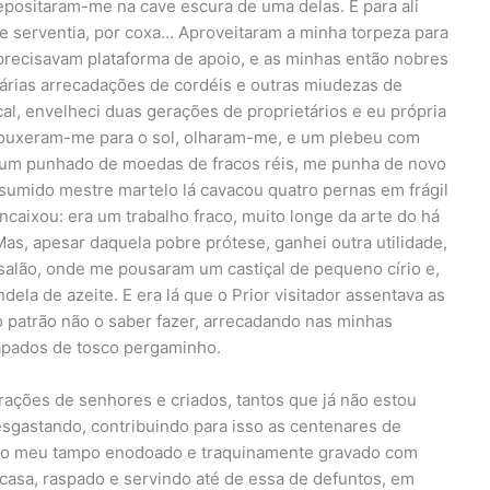
Depositaram-me na cave escura de uma delas. E para ali
e serventia, por coxa… Aproveitaram a minha torpeza para
 precisavam plataforma de apoio, e as minhas então nobres
árias arrecadações de cordéis e outras miudezas de
cal, envelheci duas gerações de proprietários e eu própria
trouxeram-me para o sol, olharam-me, e um plebeu com
r um punhado de moedas de fracos réis, me punha de novo
esumido mestre martelo lá cavacou quatro pernas em frágil
caixou: era um trabalho fraco, muito longe da arte do há
as, apesar daquela pobre prótese, ganhei outra utilidade,
alão, onde me pousaram um castiçal de pequeno círio e,
ela de azeite. E era lá que o Prior visitador assentava as
o patrão não o saber fazer, arrecadando nas minhas
apados de tosco pergaminho.
ações de senhores e criados, tantos que já não estou
sgastando, contribuindo para isso as centenares de
, o meu tampo enodoado e traquinamente gravado com
 casa, raspado e servindo até de essa de defuntos, em