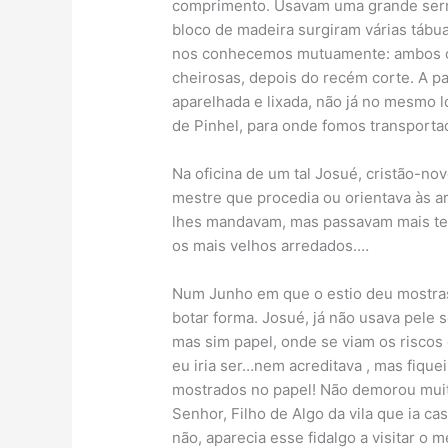
comprimento. Usavam uma grande serr
bloco de madeira surgiram várias tábu
nos conhecemos mutuamente: ambos os
cheirosas, depois do recém corte. A pa
aparelhada e lixada, não já no mesmo l
de Pinhel, para onde fomos transporta
Na oficina de um tal Josué, cristão-nov
mestre que procedia ou orientava às ar
lhes mandavam, mas passavam mais te
os mais velhos arredados.…
Num Junho em que o estio deu mostras
botar forma. Josué, já não usava pele 
mas sim papel, onde se viam os risco
eu iria ser…nem acreditava , mas fique
mostrados no papel! Não demorou muit
Senhor, Filho de Algo da vila que ia ca
não, aparecia esse fidalgo a visitar o m