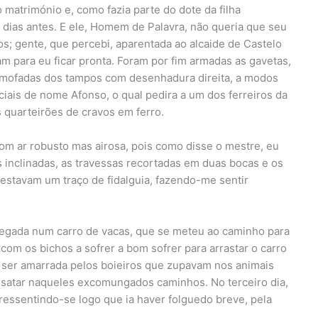
 matrimónio e, como fazia parte do dote da filha
 dias antes. E ele, Homem de Palavra, não queria que seu
os; gente, que percebi, aparentada ao alcaide de Castelo
am para eu ficar pronta. Foram por fim armadas as gavetas,
almofadas dos tampos com desenhadura direita, a modos
ciais de nome Afonso, o qual pedira a um dos ferreiros da
is quarteirões de cravos em ferro.
om ar robusto mas airosa, pois como disse o mestre, eu
s inclinadas, as travessas recortadas em duas bocas e os
stavam um traço de fidalguia, fazendo-me sentir
rregada num carro de vacas, que se meteu ao caminho para
com os bichos a sofrer a bom sofrer para arrastar o carro
 ser amarrada pelos boieiros que zupavam nos animais
esatar naqueles excomungados caminhos. No terceiro dia,
ressentindo-se logo que ia haver folguedo breve, pela