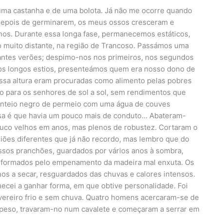
uma castanha e de uma bolota. Já não me ocorre quando
. Depois de germinarem, os meus ossos cresceram e
os. Durante essa longa fase, permanecemos estáticos,
o muito distante, na região de Trancoso. Passámos uma
cantes verões; despimo-nos nos primeiros, nos segundos
dos longos estios, presenteámos quem era nosso dono de
ssa altura eram procuradas como alimento pelas pobres
do para os senhores de sol a sol, sem rendimentos que
nteio negro de permeio com uma água de couves
iosa é que havia um pouco mais de conduto… Abateram-
uco velhos em anos, mas plenos de robustez. Cortaram o
siões diferentes que já não recordo, mas lembro que do
ssos pranchões, guardados por vários anos à sombra,
eformados pelo empenamento da madeira mal enxuta. Os
os a secar, resguardados das chuvas e calores intensos.
cei a ganhar forma, em que obtive personalidade. Foi
vereiro frio e sem chuva. Quatro homens acercaram-se de
peso, travaram-no num cavalete e começaram a serrar em