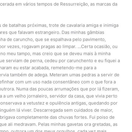
ncerada em vários tempos de Ressurreição, as marcas da
de batalhas próximas, trote de cavalaria amiga e inimiga
tares que falavam estrangeiro. Das minhas gâmbias
nha de caruncho, que se espalhava pelo pavimento,
 por vezes, rogavam pragas ao limpar. …Certa ocasião, ou
no meu tampo, mas creio que se deveu mais à minha
que serviam de perna, cedeu por carunchento e eu fiquei a
imaram eu estar acabada, remetendo-me para a
servia também de adega. Meteram umas pedras a servir de
a definhar com um uso nada consentâneo com o que fora a
 outrora. Numa das poucas arrumações que por lá fizeram,
 a um velho jornaleiro, servidor da casa, que vivia perto
conservava a vetustez e opulência antigas, quedando por
inguém lá viver. Descarregada sem cuidados de maior,
rigava completamente das chuvas fortes. Fui poiso de
ue ali medravam. Pelas minhas gavetas ora gretadas, as
ampo, outrora um dos meus orgulhos, cada vez mais