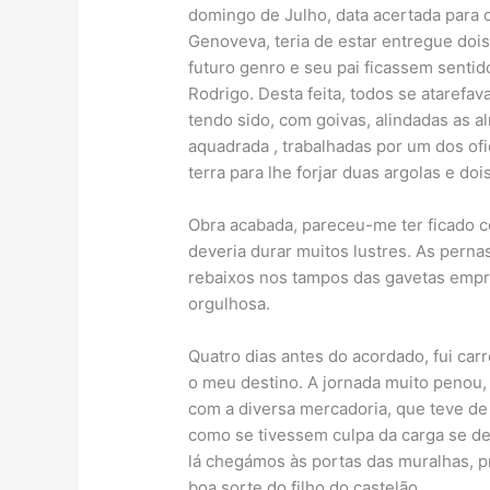
domingo de Julho, data acertada para o
Genoveva, teria de estar entregue dois
futuro genro e seu pai ficassem sentid
Rodrigo. Desta feita, todos se atarefav
tendo sido, com goivas, alindadas as 
aquadrada , trabalhadas por um dos ofi
terra para lhe forjar duas argolas e do
Obra acabada, pareceu-me ter ficado c
deveria durar muitos lustres. As perna
rebaixos nos tampos das gavetas empre
orgulhosa.
Quatro dias antes do acordado, fui ca
o meu destino. A jornada muito penou, 
com a diversa mercadoria, que teve de
como se tivessem culpa da carga se d
lá chegámos às portas das muralhas, p
boa sorte do filho do castelão.