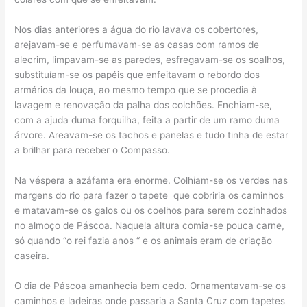
Nos dias anteriores a água do rio lavava os cobertores,
arejavam-se e perfumavam-se as casas com ramos de
alecrim, limpavam-se as paredes, esfregavam-se os soalhos,
substituíam-se os papéis que enfeitavam o rebordo dos
armários da louça, ao mesmo tempo que se procedia à
lavagem e renovação da palha dos colchões. Enchiam-se,
com a ajuda duma forquilha, feita a partir de um ramo duma
árvore. Areavam-se os tachos e panelas e tudo tinha de estar
a brilhar para receber o Compasso.
Na véspera a azáfama era enorme. Colhiam-se os verdes nas
margens do rio para fazer o tapete que cobriria os caminhos
e matavam-se os galos ou os coelhos para serem cozinhados
no almoço de Páscoa. Naquela altura comia-se pouca carne,
só quando “o rei fazia anos “ e os animais eram de criação
caseira.
O dia de Páscoa amanhecia bem cedo. Ornamentavam-se os
caminhos e ladeiras onde passaria a Santa Cruz com tapetes