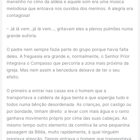
mansinho no cimo da aldeia e aquele som era uma música
melodiosa que entoava nos ouvidos dos meninos. A alegria era
contagiosa!
– Já lá vem…já lá vem…, gritavam eles a plenos pulmões numa
grande euforia.
O padre nem sempre fazia parte do grupo porque havia falta
deles. A freguesia era grande e, normalmente, o Senhor Prior
integrava o Compasso que percorria a zona mais próxima da
igreja. Mas nem assim a benzedura deixava de ter o seu
efeito.
O primeiro a entrar nas casas era o homem que a
transportava a caldeira da água benta e que aspergia tudo e
todos numa bênção desordenada. As crianças, por castigo ou
por bondade, tinham direito a levar com mais água e o ramo
ganhava movimento próprio por cima das suas cabeças. Ao
mesmo tempo outro elemento da comitiva lia uma pequenina
passagem da Bíblia, muito rapidamente, à qual ninguém
prestava atenção. Depois entrava o homem que transportava