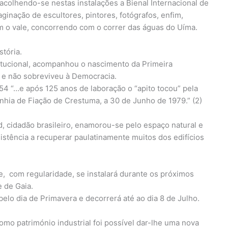
 acolhendo-se nestas instalações a Bienal Internacional de
aginação de escultores, pintores, fotógrafos, enfim,
am o vale, concorrendo com o correr das águas do Uíma.
tória.
tucional, acompanhou o nascimento da Primeira
 e não sobreviveu à Democracia.
4 “…e após 125 anos de laboração o “apito tocou” pela
nhia de Fiação de Crestuma, a 30 de Junho de 1979.” (2)
ad, cidadão brasileiro, enamorou-se pelo espaço natural e
istência a recuperar paulatinamente muitos dos edifícios
e, com regularidade, se instalará durante os próximos
e de Gaia.
belo dia de Primavera e decorrerá até ao dia 8 de Julho.
mo património industrial foi possível dar-lhe uma nova