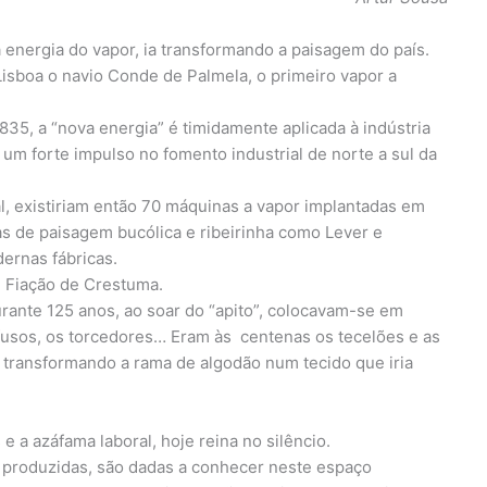
a energia do vapor, ia transformando a paisagem do país.
isboa o navio Conde de Palmela, o primeiro vapor a
1835, a “nova energia” é timidamente aplicada à indústria
 um forte impulso no fomento industrial de norte a sul da
l, existiriam então 70 máquinas a vapor implantadas em
rras de paisagem bucólica e ribeirinha como Lever e
ernas fábricas.
 Fiação de Crestuma.
urante 125 anos, ao soar do “apito”, colocavam-se em
 fusos, os torcedores… Eram às centenas os tecelões e as
 transformando a rama de algodão num tecido que iria
e a azáfama laboral, hoje reina no silêncio.
 produzidas, são dadas a conhecer neste espaço