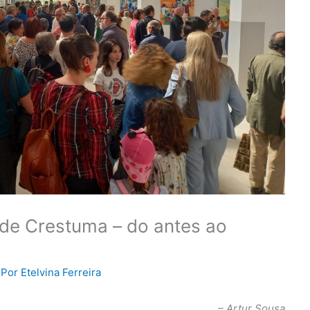
de Crestuma – do antes ao
 Por
Etelvina Ferreira
– Artur Sousa