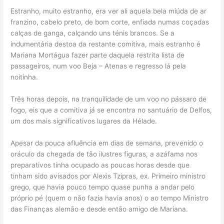
Estranho, muito estranho, era ver ali aquela bela miúda de ar
franzino, cabelo preto, de bom corte, enfiada numas coçadas
calças de ganga, calçando uns ténis brancos. Se a
indumentária destoa da restante comitiva, mais estranho é
Mariana Mortágua fazer parte daquela restrita lista de
passageiros, num voo Beja – Atenas e regresso lá pela
noitinha.
Três horas depois, na tranquilidade de um voo no pássaro de
fogo, eis que a comitiva já se encontra no santuário de Delfos,
um dos mais significativos lugares da Hélade.
Apesar da pouca afluência em dias de semana, prevenido o
oráculo da chegada de tão ilustres figuras, a azáfama nos
preparativos tinha ocupado as poucas horas desde que
tinham sido avisados por Alexis Tzipras, ex. Primeiro ministro
grego, que havia pouco tempo quase punha a andar pelo
próprio pé (quem o não fazia havia anos) o ao tempo Ministro
das Finanças alemão e desde então amigo de Mariana.