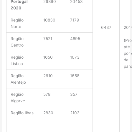
Portugal
26890
20453
2020
Região
10830
7179
Norte
6437
201
Região
7521
4895
(Pro
Centro
até
por
Região
1650
1073
da
Lisboa
pan
Região
2610
1658
Alentejo
Região
578
357
Algarve
Região Ilhas
2830
2103