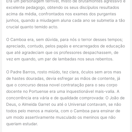
Era um personagem terrível, misto de brutamontes agressivo e
excelente pedagogo, obtendo os seus discípulos resultados
acima da média, confrontados nos exames dos purgantes
junhos, quando a miudagem aluna cada ano se submetia a tão
crucial quanto temido acto.
O Camboa era, sem dúvida, para nós o terror desses tempos;
apreciado, contudo, pelos papás e encarregados de educação
que até agradeciam que os professores despachassem, de
vez em quando, um par de lambadas nos seus rebentos.
O Padre Barros, rosto miúdo, tez clara, óculos sem aros mas
de hastes douradas, devia esfregar as mãos de contente, já
que o concurso dessa novel contratação para o seu corpo
docente no Portuense era uma inquestionável mais-valia. A
concorrência era vária e de qualidade comprovada: O João de
Deus, o Almeida Garret ou até o Universal contavam, se não
todos pelo menos a maioria, com o Camboa para ensinar de
um modo assertivamente musculado os meninos que não
queriam estudar.