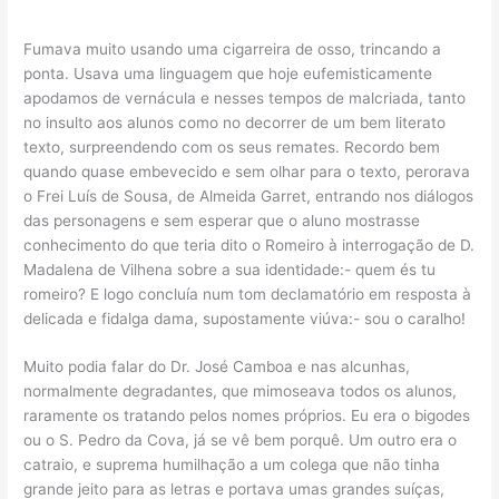
Fumava muito usando uma cigarreira de osso, trincando a
ponta. Usava uma linguagem que hoje eufemisticamente
apodamos de vernácula e nesses tempos de malcriada, tanto
no insulto aos alunos como no decorrer de um bem literato
texto, surpreendendo com os seus remates. Recordo bem
quando quase embevecido e sem olhar para o texto, perorava
o Frei Luís de Sousa, de Almeida Garret, entrando nos diálogos
das personagens e sem esperar que o aluno mostrasse
conhecimento do que teria dito o Romeiro à interrogação de D.
Madalena de Vilhena sobre a sua identidade:- quem és tu
romeiro? E logo concluía num tom declamatório em resposta à
delicada e fidalga dama, supostamente viúva:- sou o caralho!
Muito podia falar do Dr. José Camboa e nas alcunhas,
normalmente degradantes, que mimoseava todos os alunos,
raramente os tratando pelos nomes próprios. Eu era o bigodes
ou o S. Pedro da Cova, já se vê bem porquê. Um outro era o
catraio, e suprema humilhação a um colega que não tinha
grande jeito para as letras e portava umas grandes suíças,