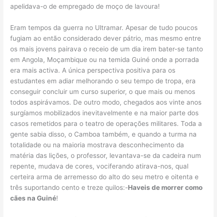
apelidava-o de empregado de moço de lavoura!
Eram tempos da guerra no Ultramar. Apesar de tudo poucos
fugiam ao então considerado dever pátrio, mas mesmo entre
os mais jovens pairava o receio de um dia irem bater-se tanto
em Angola, Moçambique ou na temida Guiné onde a porrada
era mais activa. A única perspectiva positiva para os
estudantes em adiar melhorando o seu tempo de tropa, era
conseguir concluir um curso superior, o que mais ou menos
todos aspirávamos. De outro modo, chegados aos vinte anos
surgíamos mobilizados inevitavelmente e na maior parte dos
casos remetidos para o teatro de operações militares. Toda a
gente sabia disso, o Camboa também, e quando a turma na
totalidade ou na maioria mostrava desconhecimento da
matéria das lições, o professor, levantava-se da cadeira num
repente, mudava de cores, vociferando atirava-nos, qual
certeira arma de arremesso do alto do seu metro e oitenta e
três suportando cento e treze quilos:-
Haveis de morrer como
cães na Guiné
!