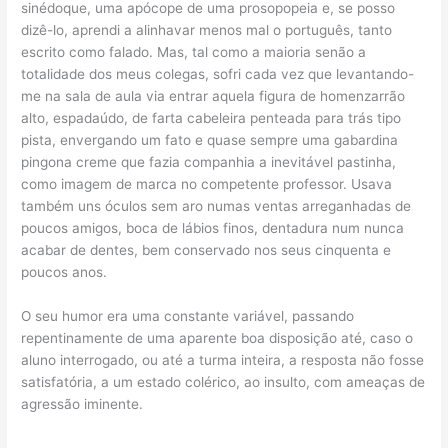
sinédoque, uma apócope de uma prosopopeia e, se posso
dizê-lo, aprendi a alinhavar menos mal o português, tanto
escrito como falado. Mas, tal como a maioria senão a
totalidade dos meus colegas, sofri cada vez que levantando-
me na sala de aula via entrar aquela figura de homenzarrão
alto, espadaúdo, de farta cabeleira penteada para trás tipo
pista, envergando um fato e quase sempre uma gabardina
pingona creme que fazia companhia a inevitável pastinha,
como imagem de marca no competente professor. Usava
também uns óculos sem aro numas ventas arreganhadas de
poucos amigos, boca de lábios finos, dentadura num nunca
acabar de dentes, bem conservado nos seus cinquenta e
poucos anos.
O seu humor era uma constante variável, passando
repentinamente de uma aparente boa disposição até, caso o
aluno interrogado, ou até a turma inteira, a resposta não fosse
satisfatória, a um estado colérico, ao insulto, com ameaças de
agressão iminente.