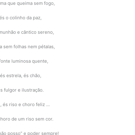
ama que queima sem fogo,
és o colinho da paz,
munhão e cântico sereno,
a sem folhas nem pétalas,
fonte luminosa quente,
és estrela, és chão,
s fulgor e ilustração.
 és riso e choro feliz …
choro de um riso sem cor.
não posso” e poder sempre!