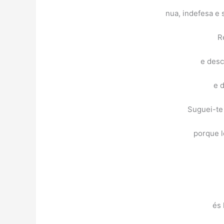
nua, indefesa e 
R
e desc
e 
Suguei-te
porque l
és 