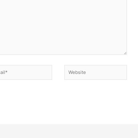
l*
Website