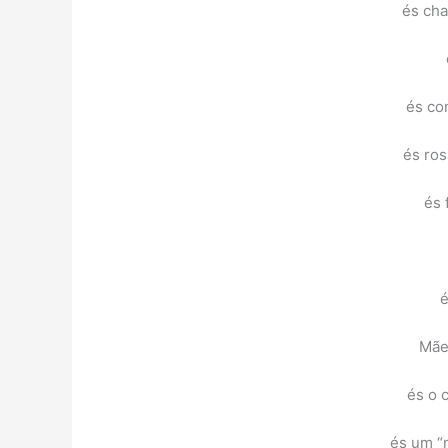
és ch
és co
és ros
és 
é
Mãe,
és o 
és um “