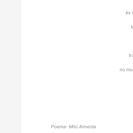
és 
t
no mo
Poema- Milú Almeida