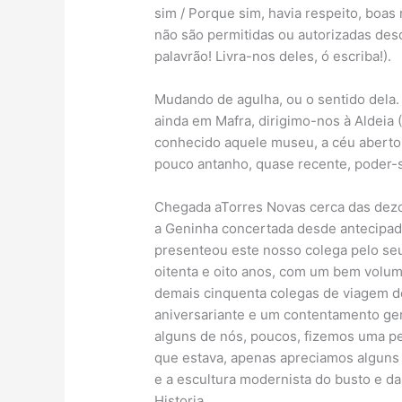
sim / Porque sim, havia respeito, boas 
não são permitidas ou autorizadas des
palavrão! Livra-nos deles, ó escriba!).
Mudando de agulha, ou o sentido dela.
ainda em Mafra, dirigimo-nos à Aldeia 
conhecido aquele museu, a céu abert
pouco antanho, quase recente, poder-s
Chegada aTorres Novas cerca das dezoit
a Geninha concertada desde antecipada
presenteou este nosso colega pelo seu 
oitenta e oito anos, com um bem volumo
demais cinquenta colegas de viagem d
aniversariante e um contentamento ger
alguns de nós, poucos, fizemos uma p
que estava, apenas apreciamos alguns
e a escultura modernista do busto e d
Historia.