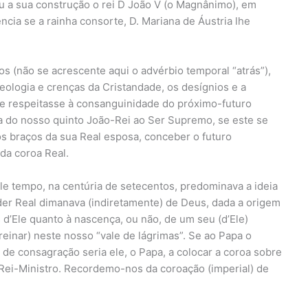
ou a sua construção o rei D João V (o Magnânimo), em
cia se a rainha consorte, D. Mariana de Áustria lhe
s (não se acrescente aqui o advérbio temporal “atrás”),
eologia e crenças da Cristandade, os desígnios e a
e respeitasse à consanguinidade do próximo-futuro
 do nosso quinto João-Rei ao Ser Supremo, se este se
os braços da sua Real esposa, conceber o futuro
da coroa Real.
le tempo, na centúria de setecentos, predominava a ideia
oder Real dimanava (indiretamente) de Deus, dada a origem
s d’Ele quanto à nascença, ou não, de um seu (d’Ele)
 reinar) neste nosso “vale de lágrimas”. Se ao Papa o
 de consagração seria ele, o Papa, a colocar a coroa sobre
Rei-Ministro. Recordemo-nos da coroação (imperial) de