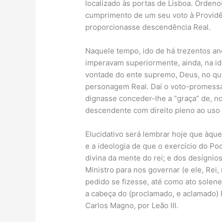
localizado às portas de Lisboa. Orden
cumprimento de um seu voto à Providên
proporcionasse descendência Real.
Naquele tempo, ido de há trezentos ano
imperavam superiormente, ainda, na id
vontade do ente supremo, Deus, no qu
personagem Real. Daí o voto-promessa
dignasse conceder-lhe a “graça” de, n
descendente com direito pleno ao uso 
Elucidativo será lembrar hoje que àque
e a ideologia de que o exercício do P
divina da mente do rei; e dos desígnio
Ministro para nos governar (e ele, Rei,
pedido se fizesse, até como ato solene
a cabeça do (proclamado, e aclamado) 
Carlos Magno, por Leão III.