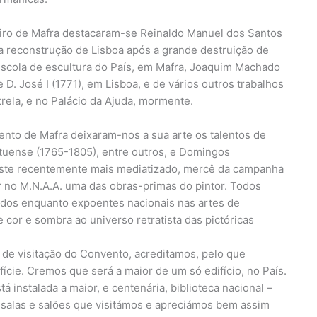
eiro de Mafra destacaram-se Reinaldo Manuel dos Santos
 na reconstrução de Lisboa após a grande destruição de
 escola de escultura do País, em Mafra, Joaquim Machado
 D. José I (1771), em Lisboa, e de vários outros trabalhos
strela, e no Palácio da Ajuda, mormente.
nto de Mafra deixaram-nos a sua arte os talentos de
rtuense (1765-1805), entre outros, e Domingos
este recentemente mais mediatizado, mercê da campanha
r no M.N.A.A. uma das obras-primas do pintor. Todos
dos enquanto expoentes nacionais nas artes de
 cor e sombra ao universo retratista das pictóricas
a de visitação do Convento, acreditamos, pelo que
cie. Cremos que será a maior de um só edifício, no País.
á instalada a maior, e centenária, biblioteca nacional –
s salas e salões que visitámos e apreciámos bem assim