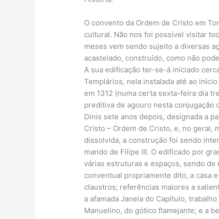
O convento da Ordem de Cristo em Toma
cultural. Não nos foi possível visitar
meses vem sendo sujeito a diversas aç
acastelado, construído, como não poder
A sua edificação ter-se-á iniciado cer
Templários, nela instalada até ao iníci
em 1312 (numa certa sexta-feira dia tr
preditiva de agouro nesta conjugação 
Dinis sete anos depois, designada a p
Cristo – Ordem de Cristo, e, no geral
dissolvida, a construção foi sendo int
mando de Filipe III. O edificado por gr
várias estruturas e espaços, sendo d
conventual propriamente dito, a casa e 
claustros; referências maiores a salient
a afamada Janela do Capítulo, trabalho 
Manuelino, do gótico flamejante; e a b