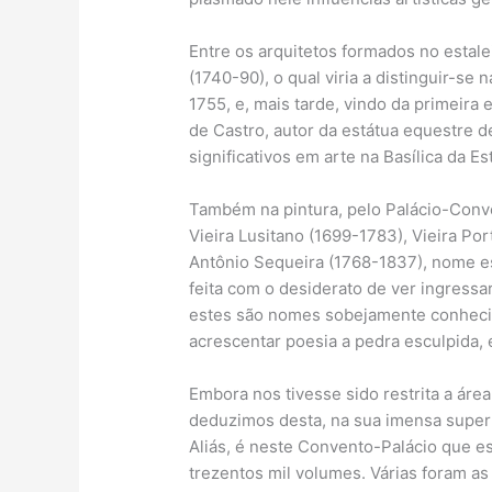
Entre os arquitetos formados no estal
(1740-90), o qual viria a distinguir-se
1755, e, mais tarde, vindo da primeira
de Castro, autor da estátua equestre de
significativos em arte na Basílica da E
Também na pintura, pelo Palácio-Conve
Vieira Lusitano (1699-1783), Vieira Po
Antônio Sequeira (1768-1837), nome 
feita com o desiderato de ver ingressa
estes são nomes sobejamente conheci
acrescentar poesia a pedra esculpida, e
Embora nos tivesse sido restrita a áre
deduzimos desta, na sua imensa superfí
Aliás, é neste Convento-Palácio que est
trezentos mil volumes. Várias foram a