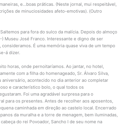
maneiras, e…boas práticas. (Neste jornal, mui respeitável,
crições de minuciosidades afeto-emotivas). (Outro
 Saltemos para fora do sulco da malícia. Depois do almoço
(-) Museu José Franco. Interessante e digno de ser
o, consideramos. É uma memória quase viva de um tempo
e-á dizer.
o horas, onde pernoitaríamos. Ao jantar, no hotel,
mente com a filha do homenageado, Sr. Álvaro Silva,
aniversário, acontecido no dia anterior ao completar
so e característico bolo, o qual todos os
egustaram. Foi uma agradável surpresa para o
al para os presentes. Antes de recolher aos aposentos,
equena caminhada em direção ao castelo local. Encerrado
 panos da muralha e a torre de menagem, bem iluminadas,
a cabeça do rei Povoador, Sancho I de seu nome na