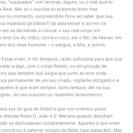
, “equipados” com lareiras, alguns, ou o real quarto
a Real. Não só o escriba do presente texto mas
es no momento, surpreendido ficou ao saber que sua
tava impedido (proibido?) de adormecer e dormir na
 ele se decidindo a colocar o seu real corpo em
leito (ou do chão), corria o risco, ele o Rei, de falecer, em
rio dos seus humores – o sangue, a bílis, e outros.
! Estas eram,
in illo tempore
, razão suficiente para que sua
tado a algo, com o corpo fletido, ou em posição de
Pois que também (se) exigia que junto ao leito onde
nça permanente de um seu criado, vigilante obrigatório e
Aqueles é que eram tempos, bons tempos: até na sua
tegido…do seu suposto ou repentino fenecimento.
pela voz do guia de História que nos orientou pelos
 Altezas Reais D. João e D. Mariana quando decidiam
 não se desnudavam completamente. Aqueles é que eram
contrários à
caliente
volúpia da libido (que palavrão!). Mas