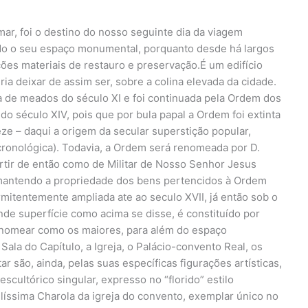
r, foi o destino do nosso seguinte dia da viagem
 todo o seu espaço monumental, porquanto desde há largos
ões materiais de restauro e preservação.É um edifício
ia deixar de assim ser, sobre a colina elevada da cidade.
ca de meados do século XI e foi continuada pela Ordem dos
o do século XIV, pois que por bula papal a Ordem foi extinta
eze – daqui a origem da secular superstição popular,
cronológica). Todavia, a Ordem será renomeada por D.
artir de então como de Militar de Nosso Senhor Jesus
, mantendo a propriedade dos bens pertencidos à Ordem
ermitentemente ampliada ate ao seculo XVII, já então sob o
ande superfície como acima se disse, é constituído por
e nomear como os maiores, para além do espaço
Sala do Capítulo, a Igreja, o Palácio-convento Real, os
ar são, ainda, pelas suas específicas figurações artísticas,
escultórico singular, expresso no “florido” estilo
elíssima Charola da igreja do convento, exemplar único no