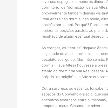
diversos espaços de menores dimensões
dormitório, de “dormição” de sua Altez
provavelmente também demais visitant
Real Alteza não dormia, não podia, es
posição horizontal. Porquê? Porque em
horizontal posição, paralela ao plano do 
resultado de algum eventual desequilíb
As crenças, as “teorias” daquela época
majestade devesse dormir assim, recos
decúbito soerguido. Mas, não só isto. 
dormia (!) sua Alteza houvesse a prese
atento do dormir da sua Real pessoa. 
própria “dormição” sua Alteza era pro
Outra surpresa, ou espanto, foi saber, 
espaços do Convento-Palácio, que suas
encontros amorosos entre si mesmas,
tempos … maus. Claramente adversos, 