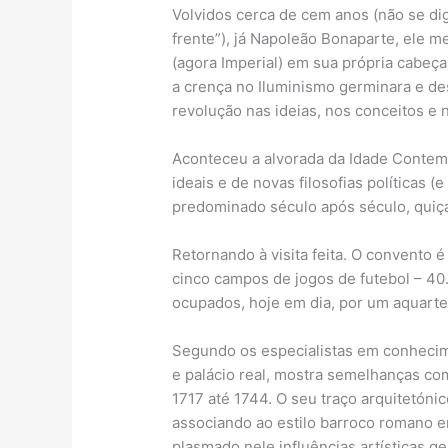
Volvidos cerca de cem anos (não se dig
frente”), já Napoleão Bonaparte, ele m
(agora Imperial) em sua própria cabeça
a crença no Iluminismo germinara e 
revolução nas ideias, nos conceitos e
Aconteceu a alvorada da Idade Contem
ideais e de novas filosofias políticas 
predominado século após século, quiçá
Retornando à visita feita. O convento 
cinco campos de jogos de futebol – 40
ocupados, hoje em dia, por um aquarte
Segundo os especialistas em conhecimen
e palácio real, mostra semelhanças com
1717 até 1744. O seu traço arquitetóni
associando ao estilo barroco romano e
plasmado nele influências artísticas g