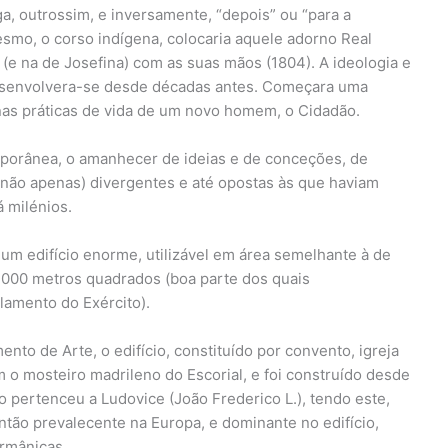
a, outrossim, e inversamente, “depois” ou “para a
esmo, o corso indígena, colocaria aquele adorno Real
 (e na de Josefina) com as suas mãos (1804). A ideologia e
desenvolvera-se desde décadas antes. Começara uma
 nas práticas de vida de um novo homem, o Cidadão.
porânea, o amanhecer de ideias e de conceções, de
(e não apenas) divergentes e até opostas às que haviam
 milénios.
é um edifício enorme, utilizável em área semelhante à de
.000 metros quadrados (boa parte dos quais
lamento do Exército).
to de Arte, o edifício, constituído por convento, igreja
 o mosteiro madrileno do Escorial, e foi construído desde
co pertenceu a Ludovice (João Frederico L.), tendo este,
ntão prevalecente na Europa, e dominante no edifício,
ermânicas.