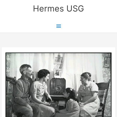
Skip
Main
Hermes USG
to
content
Menu