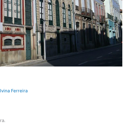
lvina Ferreira
ra.