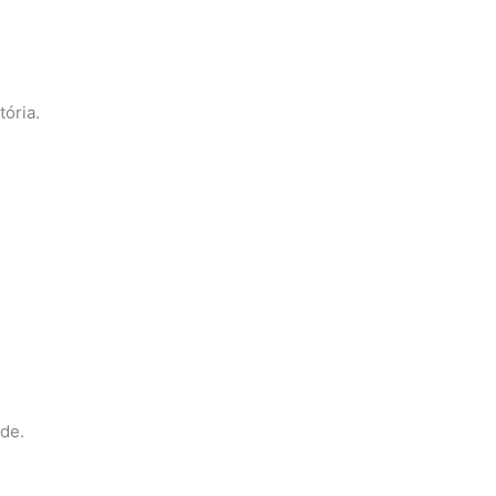
ória.
.
de.