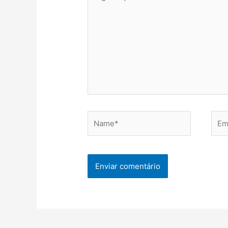
aqui...
Name*
Emai