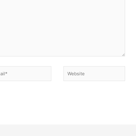
l*
Website