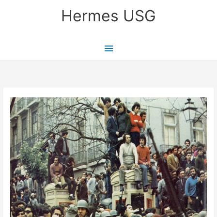
Skip
Main
Hermes USG
to
content
Menu