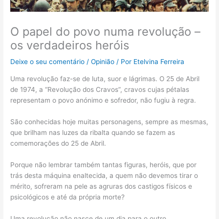
O papel do povo numa revolução –
os verdadeiros heróis
Deixe o seu comentário
/
Opinião
/ Por
Etelvina Ferreira
Uma revolução faz-se de luta, suor e lágrimas. O 25 de Abril
de 1974, a “Revolução dos Cravos”, cravos cujas pétalas
representam o povo anónimo e sofredor, não fugiu à regra.
São conhecidas hoje muitas personagens, sempre as mesmas,
que brilham nas luzes da ribalta quando se fazem as
comemorações do 25 de Abril.
Porque não lembrar também tantas figuras, heróis, que por
trás desta máquina enaltecida, a quem não devemos tirar o
mérito, sofreram na pele as agruras dos castigos físicos e
psicológicos e até da própria morte?
Uma revolução não nasce de um dia para o outro.