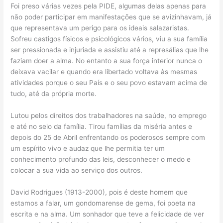
Foi preso várias vezes pela PIDE, algumas delas apenas para
não poder participar em manifestações que se avizinhavam, já
que representava um perigo para os ideais salazaristas.
Sofreu castigos físicos e psicológicos vários, viu a sua família
ser pressionada e injuriada e assistiu até a represálias que lhe
faziam doer a alma. No entanto a sua força interior nunca o
deixava vacilar e quando era libertado voltava às mesmas
atividades porque o seu País e o seu povo estavam acima de
tudo, até da própria morte.
Lutou pelos direitos dos trabalhadores na saúde, no emprego
e até no seio da família. Tirou famílias da miséria antes e
depois do 25 de Abril enfrentando os poderosos sempre com
um espírito vivo e audaz que lhe permitia ter um
conhecimento profundo das leis, desconhecer o medo e
colocar a sua vida ao serviço dos outros.
David Rodrigues (1913-2000), pois é deste homem que
estamos a falar, um gondomarense de gema, foi poeta na
escrita e na alma. Um sonhador que teve a felicidade de ver