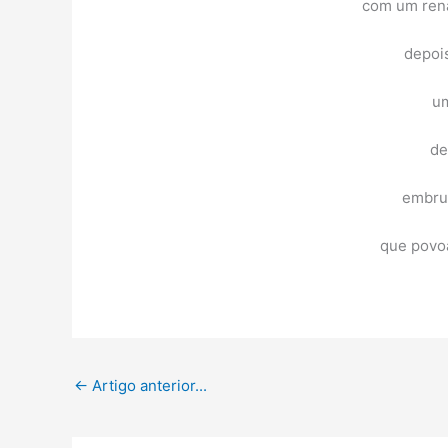
com um rena
depois
um
de
embru
que povoa
←
Artigo anterior...