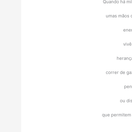
Quando há mil
umas mãos qu
ene
vivê
heranç
correr de ga
pen
ou di
que permitem v