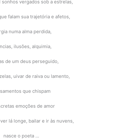
 sonhos vergados sob a estrelas,
e falam sua trajetória e afetos,
rgia numa alma perdida,
ncias, ilusões, alquimia,
as de um deus perseguido,
zelas, uivar de raiva ou lamento,
samentos que chispam
scretas emoções de amor
er lá longe, bailar e ir às nuvens,
nasce o poeta …