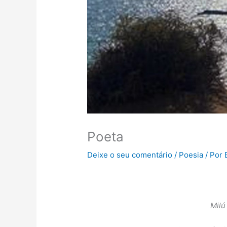
Poeta
Deixe o seu comentário
/
Poesia
/ Por
Milú