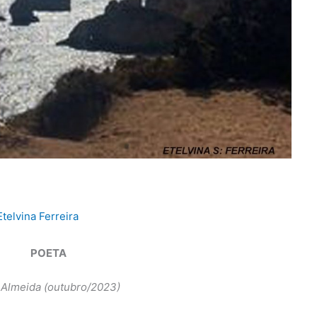
Etelvina Ferreira
POETA
 Almeida (outubro/2023)