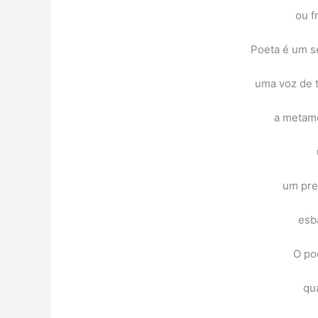
ou f
Poeta é um se
uma voz de 
a metam
um pre
esb
O po
qu