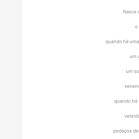
Nasce 
o
quando há uma 
um o
um so
veneno
quando há v
veleid
pedaços de 