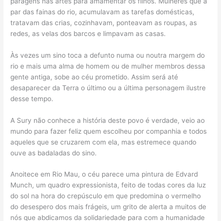
paragens nas artes para amamentar os filhos. Mulheres que a
par das fainas do rio, acumulavam as tarefas domésticas,
tratavam das crias, cozinhavam, ponteavam as roupas, as
redes, as velas dos barcos e limpavam as casas.
Às vezes um sino toca a defunto numa ou noutra margem do
rio e mais uma alma de homem ou de mulher membros dessa
gente antiga, sobe ao céu prometido. Assim será até
desaparecer da Terra o último ou a última personagem ilustre
desse tempo.
A Sury não conhece a história deste povo é verdade, veio ao
mundo para fazer feliz quem escolheu por companhia e todos
aqueles que se cruzarem com ela, mas estremece quando
ouve as badaladas do sino.
Anoitece em Rio Mau, o céu parece uma pintura de Edvard
Munch, um quadro expressionista, feito de todas cores da luz
do sol na hora do crepúsculo em que predomina o vermelho
do desespero dos mais frágeis, um grito de alerta a muitos de
nós que abdicamos da solidariedade para com a humanidade