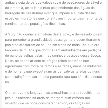
antiga aldeia de barcos valboeiros e de pescadores de sável e
de lampreia, artes já extintas pela enchente das águas da
barragem de Crestuma\Lever que impede a subida dessas
espécies migratórias que constituíam importantíssima fonte de
rendimento das populações ribeirinhas.
A Sury não conhece a história deste povo, é demasiado jovem
para perceber a grandiosidade dessa gente a quem tiraram o
pão e os afastaram do seu rio em troca de nada. Rio que era
berçário de muitos que dormitavam embrulhados em pedaços
de pano de velhas velas, mas conhece pessoas dessa época.
Deixa-se acariciar com os afagos feitos por mãos que
agarravam com força os remos e as redes, mãos de mulheres
e de homens que executavam as cansativas tarefas comuns
sem distinção de sexo numa parceria rara que só existiu neste
rio.
Ora remavam e lançavam as armadilhas, ora as recolhiam de
pés nus fincados na areia da margem num esforço tão
violento que se pode considerar heróico, ora forçavam