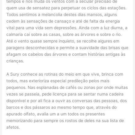
tempos e nos muda os ventos com a secular precisão de
quem usa de sensatez para perpetuar os ciclos das estações.
Todos sentimos a melancolia destes dias mansos, alguns
cedem às sensações de cansaço e até de falta da energia
vital para uma vida sem depressões. Ainda com a luz diurna, a
calmaria cai sobre as casas, sobre as árvores e sobre o rio.
Até o vento quase sempre inquieto, se recolhe algures em
paragens desconhecidas e permite a suavidade das brisas que
afagam os cabelos das árvores e contam histórias antigas às
crianças.
A Sury conhece as rotinas do meio em que vive, brinca com
todos, mas exterioriza especial predileção pelos mais
pequenos. Nas esplanadas de cafés ou zonas por onde muitas
vezes se passeia, pede licença para se sentar numa cadeira
disponível e por ali fica a ouvir as conversas das pessoas, dos
barcos e dos pássaros ao mesmo tempo que, através do
apurado olfato, avalia um a um todos os presentes
memorizando para sempre os rostos de deles na sua lista de
afetos.