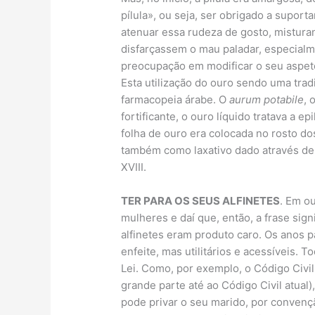
pílula», ou seja, ser obrigado a supor
atenuar essa rudeza de gosto, mistura
disfarçassem o mau paladar, especial
preocupação em modificar o seu aspeto
Esta utilização do ouro sendo uma tra
farmacopeia árabe. O
aurum potabile
, 
fortificante, o ouro líquido tratava a ep
folha de ouro era colocada no rosto do
também como laxativo dado através de c
XVIII.
TER PARA OS SEUS ALFINETES
. Em o
mulheres e daí que, então, a frase sig
alfinetes eram produto caro. Os anos p
enfeite, mas utilitários e acessíveis. 
Lei. Como, por exemplo, o Código Civi
grande parte até ao Código Civil atual)
pode privar o seu marido, por convenç