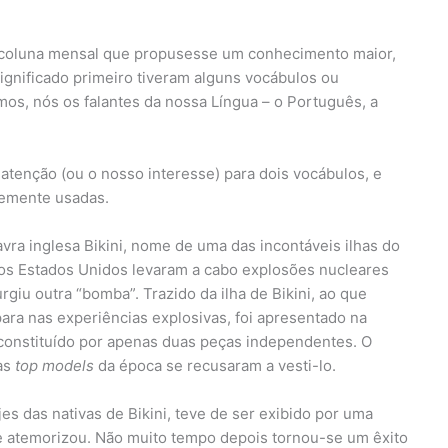
ma coluna mensal que propusesse um conhecimento maior,
ignificado primeiro tiveram alguns vocábulos ou
s, nós os falantes da nossa Língua – o Português, a
atenção (ou o nosso interesse) para dois vocábulos, e
emente usadas.
ra inglesa Bikini, nome de uma das incontáveis ilhas do
, os Estados Unidos levaram a cabo explosões nucleares
giu outra “bomba”. Trazido da ilha de Bikini, ao que
ara nas experiências explosivas, foi apresentado na
constituído por apenas duas peças independentes. O
 as
top models
da época se recusaram a vesti-lo.
es das nativas de Bikini, teve de ser exibido por uma
se atemorizou. Não muito tempo depois tornou-se um êxito