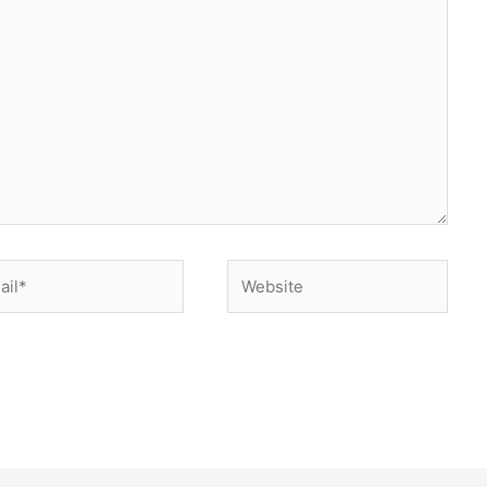
l*
Website