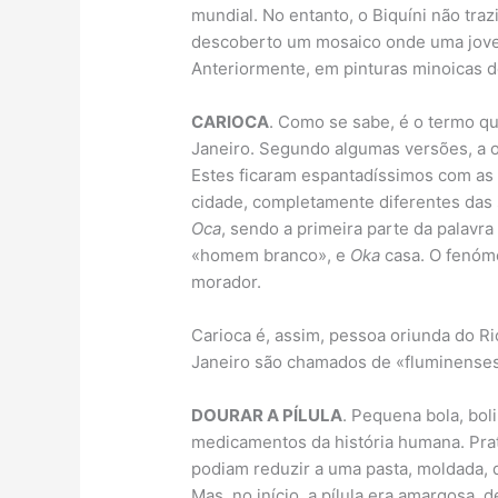
mundial. No entanto, o Biquíni não traz
descoberto um mosaico onde uma jove
Anteriormente, em pinturas minoicas d
CARIOCA
. Como se sabe, é o termo qu
Janeiro. Segundo algumas versões, a or
Estes ficaram espantadíssimos com as 
cidade, completamente diferentes da
Oca
, sendo a primeira parte da palavra
«homem branco», e
Oka
casa. O fenóme
morador.
Carioca é, assim, pessoa oriunda do Ri
Janeiro são chamados de «fluminenses
DOURAR A PÍLULA
. Pequena bola, bol
medicamentos da história humana. Prat
podiam reduzir a uma pasta, moldada, d
Mas, no início, a pílula era amargosa, 