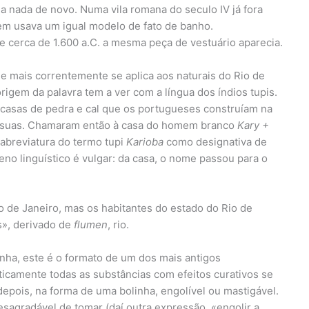
ia nada de novo. Numa vila romana do seculo IV já fora
m usava um igual modelo de fato de banho.
e cerca de 1.600 a.C. a mesma peça de vestuário aparecia.
e mais correntemente se aplica aos naturais do Rio de
igem da palavra tem a ver com a língua dos índios tupis.
casas de pedra e cal que os portugueses construíam na
s suas. Chamaram então à casa do homem branco
Kary +
 abreviatura do termo tupi
Karioba
como designativa de
no linguístico é vulgar: da casa, o nome passou para o
o de Janeiro, mas os habitantes do estado do Rio de
», derivado de
flumen
, rio.
inha, este é o formato de um dos mais antigos
icamente todas as substâncias com efeitos curativos se
epois, na forma de uma bolinha, engolível ou mastigável.
desagradável de tomar (daí outra expressão, «engolir a