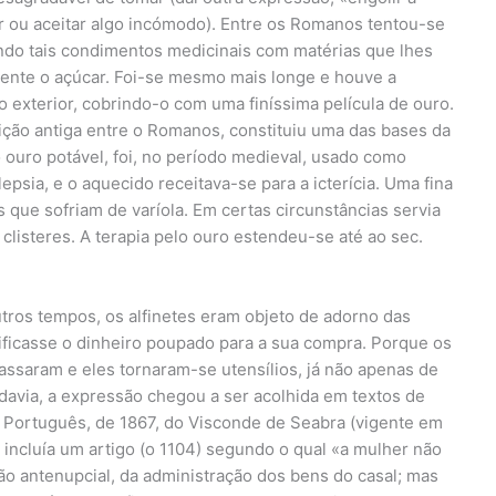
tar ou aceitar algo incómodo). Entre os Romanos tentou-se
ndo tais condimentos medicinais com matérias que lhes
mente o açúcar. Foi-se mesmo mais longe e houve a
 exterior, cobrindo-o com uma finíssima película de ouro.
dição antiga entre o Romanos, constituiu uma das bases da
o ouro potável, foi, no período medieval, usado como
ilepsia, e o aquecido receitava-se para a icterícia. Uma fina
s que sofriam de varíola. Em certas circunstâncias servia
listeres. A terapia pelo ouro estendeu-se até ao sec.
utros tempos, os alfinetes eram objeto de adorno das
nificasse o dinheiro poupado para a sua compra. Porque os
assaram e eles tornaram-se utensílios, já não apenas de
Todavia, a expressão chegou a ser acolhida em textos de
l Português, de 1867, do Visconde de Seabra (vigente em
, incluía um artigo (o 1104) segundo o qual «a mulher não
ão antenupcial, da administração dos bens do casal; mas