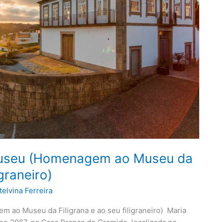
useu (Homenagem ao Museu da
igraneiro)
telvina Ferreira
ao Museu da Filigrana e ao seu filigraneiro) Maria