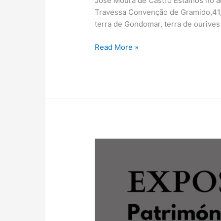
José Moura de Castro Estamos no an
Travessa Convenção de Gramido,41, 
terra de Gondomar, terra de ourives 
Read More »
Exposição
Património
–
Fontanários
e
Chafarizes