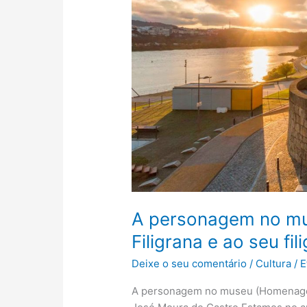
da
Filigrana
e
ao
seu
filigraneiro)
A personagem no m
Filigrana e ao seu fil
Deixe o seu comentário
/
Cultura
/
E
A personagem no museu (Homenagem 