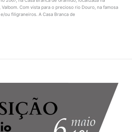
o 2067, na Casa Branca de Gramido, localizada na
Valbom. Com vista para o precioso rio Douro, na famosa
e/ou filigraneiros. A Casa Branca de