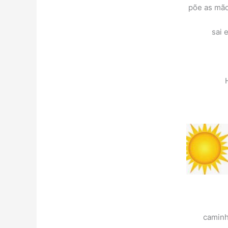
põe as mão
sai 
caminh