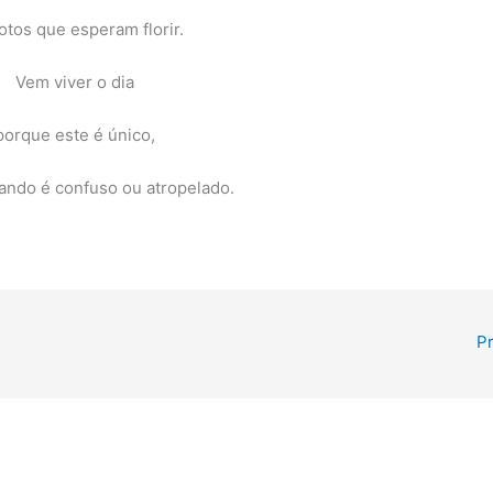
otos que esperam florir.
Vem viver o dia
porque este é único,
ndo é confuso ou atropelado.
P