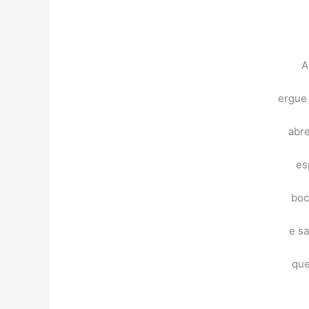
A
ergue 
abre
es
boc
e s
que