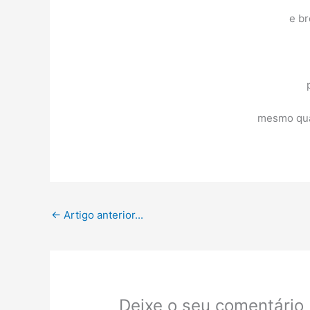
e br
mesmo qua
←
Artigo anterior...
Deixe o seu comentário