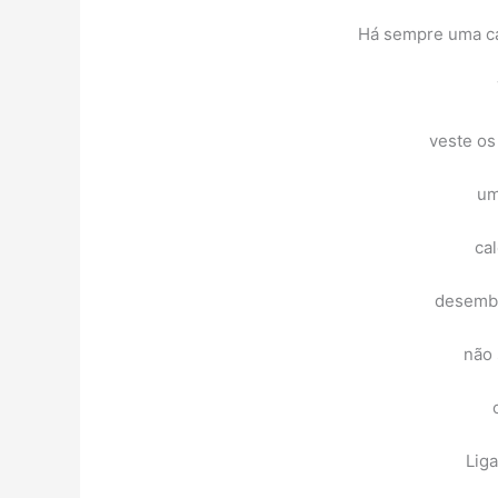
Há sempre uma ca
veste os
um
ca
desemba
não 
Liga