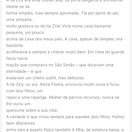
A tia Zira era uma mulher alta, de porte elegante e sorridente.
Vestia-se de
forma simples, mas sempre aprumada. Tia por parte do pai,
uma simpatia,
muito gostava eu da tia Zira! Vivia numa casa bastante
pequena, um pouco
acima da casa dos meus pais. A casa, apesar de simples, era
bastante
acolhedora e sempre a cheirar muito bem. Em cima do guarda
fatos havia
maçãs que comprava no São Simão – que duravam uma
eternidade – e que
exalavam um cheiro subtil, mas delicioso.
A tia Zira, ou sra. Alzira Fiteira, enviuvou muito nova e ficou
com dois filhos, um
rapaz e uma rapariga. Mulher de parcos recursos, nunca se
lhe ouviu um
queixume sobre a sua vida.
A verdade é que viveu sempre para aqueles dois filhos. Feitios
bem diferentes
entre eles e aspeto físico também A filha, de estatura baixa, a