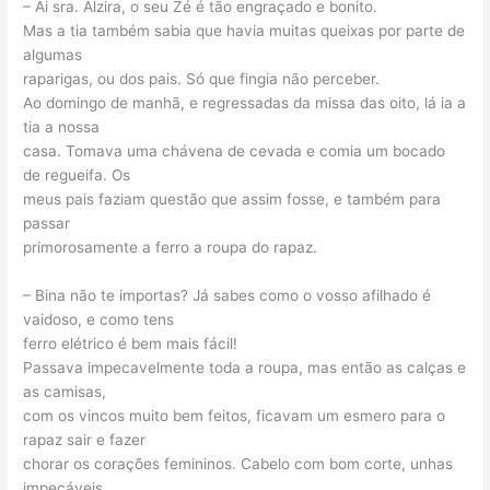
– Ai sra. Alzira, o seu Zé é tão engraçado e bonito.
Mas a tia também sabia que havia muitas queixas por parte de
algumas
raparigas, ou dos pais. Só que fingia não perceber.
Ao domingo de manhã, e regressadas da missa das oito, lá ia a
tia a nossa
casa. Tomava uma chávena de cevada e comia um bocado
de regueifa. Os
meus pais faziam questão que assim fosse, e também para
passar
primorosamente a ferro a roupa do rapaz.
– Bina não te importas? Já sabes como o vosso afilhado é
vaidoso, e como tens
ferro elétrico é bem mais fácil!
Passava impecavelmente toda a roupa, mas então as calças e
as camisas,
com os vincos muito bem feitos, ficavam um esmero para o
rapaz sair e fazer
chorar os corações femininos. Cabelo com bom corte, unhas
impecáveis,