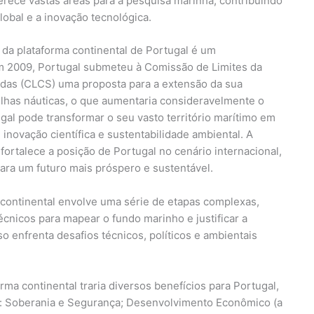
ferece vastas áreas para a pesquisa marinha, contribuindo
lobal e a inovação tecnológica.
 da plataforma continental de Portugal é um
m 2009, Portugal submeteu à Comissão de Limites da
idas (CLCS) uma proposta para a extensão da sua
ilhas náuticas, o que aumentaria consideravelmente o
tugal pode transformar o seu vasto território marítimo em
novação científica e sustentabilidade ambiental. A
fortalece a posição de Portugal no cenário internacional,
ra um futuro mais próspero e sustentável.
continental envolve uma série de etapas complexas,
écnicos para mapear o fundo marinho e justificar a
 enfrenta desafios técnicos, políticos e ambientais
rma continental traria diversos benefícios para Portugal,
s: Soberania e Segurança; Desenvolvimento Econômico (a