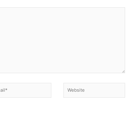
l*
Website