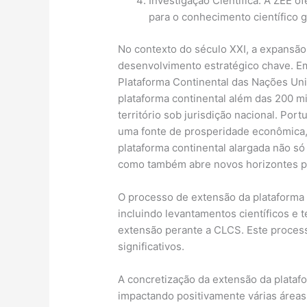
Investigação Científica: A ZEE o
para o conhecimento científico g
No contexto do século XXI, a expansão
desenvolvimento estratégico chave. E
Plataforma Continental das Nações Un
plataforma continental além das 200 m
território sob jurisdição nacional. Por
uma fonte de prosperidade econômica, i
plataforma continental alargada não só 
como também abre novos horizontes pa
O processo de extensão da plataforma 
incluindo levantamentos científicos e t
extensão perante a CLCS. Este processo
significativos.
A concretização da extensão da platafo
impactando positivamente várias área