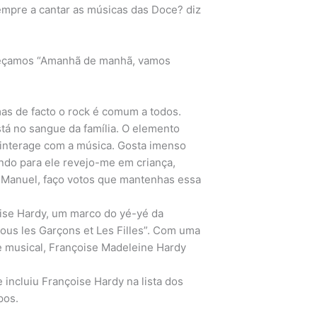
empre a cantar as músicas das Doce? diz
omeçamos “Amanhã de manhã, vamos
as de facto o rock é comum a todos.
tá no sangue da família. O elemento
interage com a música. Gosta imenso
hando para ele revejo-me em criança,
o Manuel, faço votos que mantenhas essa
ise Hardy, um marco do yé-yé da
ous les Garçons et Les Filles”. Com uma
e musical, Françoise Madeleine Hardy
 incluiu Françoise Hardy na lista dos
pos.