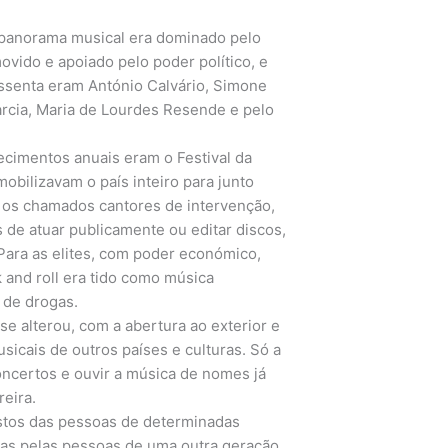
o panorama musical era dominado pelo
ido e apoiado pelo poder político, e
senta eram António Calvário, Simone
Garcia, Maria de Lourdes Resende e pelo
cimentos anuais eram o Festival da
obilizavam o país inteiro para junto
, os chamados cantores de intervenção,
 de atuar publicamente ou editar discos,
Para as elites, com poder económico,
 and roll era tido como música
 de drogas.
e alterou, com a abertura ao exterior e
sicais de outros países e culturas. Só a
 concertos e ouvir a música de nomes já
eira.
ostos das pessoas de determinadas
das pelas pessoas de uma outra geração.