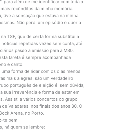
”, para além de me identificar com toda a
s mais recônditos da minha memória.
 tive a sensação que estava na minha
 mesmas. Não perdi um episódio e queria
na TSF, que de certa forma substitui a
r notícias repetidas vezes sem conta, até
iciários passo a emissão para a M80.
o esta tarefa é sempre acompanhada
no e canto.
 uma forma de lidar com os dias menos
ras mais alegres, são um verdadeiro
rupo português de eleição é, sem dúvida,
a sua irreverência e forma de estar em
. Assisti a vários concertos do grupo.
a de Valadares, nos finais dos anos 80. O
Bock Arena, no Porto.
az-te bem!
s, há quem se lembre: