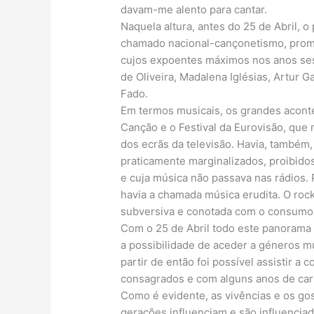
davam-me alento para cantar.
Naquela altura, antes do 25 de Abril, 
chamado nacional-cançonetismo, promov
cujos expoentes máximos nos anos ses
de Oliveira, Madalena Iglésias, Artur 
Fado.
Em termos musicais, os grandes aconte
Canção e o Festival da Eurovisão, que m
dos ecrãs da televisão. Havia, também
praticamente marginalizados, proibidos
e cuja música não passava nas rádios. 
havia a chamada música erudita. O rock
subversiva e conotada com o consumo
Com o 25 de Abril todo este panorama s
a possibilidade de aceder a géneros mu
partir de então foi possível assistir a
consagrados e com alguns anos de carr
Como é evidente, as vivências e os g
gerações influenciam e são influencia