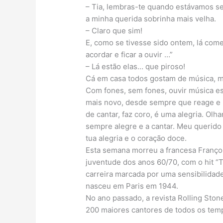
– Tia, lembras-te quando estávamos s
a minha querida sobrinha mais velha.
– Claro que sim!
E, como se tivesse sido ontem, lá c
acordar e ficar a ouvir …”
– Lá estão elas… que piroso!
Cá em casa todos gostam de música, m
Com fones, sem fones, ouvir música es
mais novo, desde sempre que reage e 
de cantar, faz coro, é uma alegria. Ol
sempre alegre e a cantar. Meu querid
tua alegria e o coração doce.
Esta semana morreu a francesa Franço
juventude dos anos 60/70, com o hit “T
carreira marcada por uma sensibilidad
nasceu em Paris em 1944.
No ano passado, a revista Rolling Stone
200 maiores cantores de todos os tem