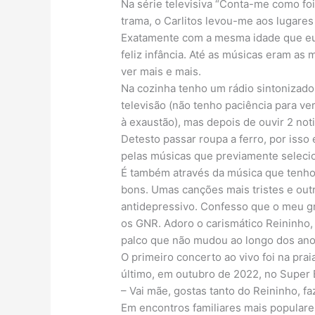
Na série televisiva “Conta-me como foi
trama, o Carlitos levou-me aos lugare
Exatamente com a mesma idade que eu,
feliz infância. Até as músicas eram as
ver mais e mais.
Na cozinha tenho um rádio sintonizado 
televisão (não tenho paciência para ve
à exaustão), mas depois de ouvir 2 not
Detesto passar roupa a ferro, por iss
pelas músicas que previamente selecio
É também através da música que tenho
bons. Umas canções mais tristes e out
antidepressivo. Confesso que o meu g
os GNR. Adoro o carismático Reininho, 
palco que não mudou ao longo dos anos
O primeiro concerto ao vivo foi na prai
último, em outubro de 2022, no Super 
– Vai mãe, gostas tanto do Reininho, f
Em encontros familiares mais populare