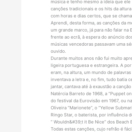
música e tenho mesmo a ideia que ele p
canções tradicionais e os hits da altu
com horas e dias certos, que se chama
Aprendi, desta forma, as canções da m
um grande marco, já para não falar na
frente ao ecrã, à espera do anúncio do
músicas vencedoras passavam uma séri
ouvido.
Durante muitos anos não fui muito apr
ligeira portuguesa e estrangeira. A por
eram, na altura, um mundo de palavras
inventava a letra e, no fim, tudo batia
jantar, cantava até à exaustão a canção
Natércia Barreto de 1968, a “Puppet o
do festival da Eurovisão em 1967, ou 
Oliveira “Marionete”, o “Yellow Submar
Ringo Star, o baterista, por influência
“ Wouldn&#39;t it Be Nice“ dos Beach 
Todas estas canções, cujo refrão é fáci