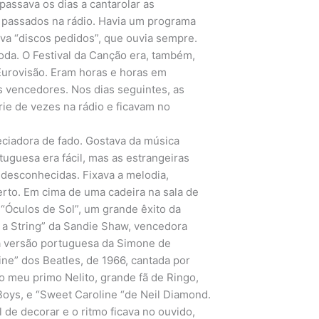
assava os dias a cantarolar as
ra passados na rádio. Havia um programa
va “discos pedidos”, que ouvia sempre.
oda. O Festival da Canção era, também,
 Eurovisão. Eram horas e horas em
s vencedores. Nos dias seguintes, as
e de vezes na rádio e ficavam no
eciadora de fado. Gostava da música
tuguesa era fácil, mas as estrangeiras
 desconhecidas. Fixava a melodia,
 certo. Em cima de uma cadeira na sala de
 “Óculos de Sol”, um grande êxito da
n a String” da Sandie Shaw, vencedora
na versão portuguesa da Simone de
ine” dos Beatles, de 1966, cantada por
 do meu primo Nelito, grande fã de Ringo,
Boys, e “Sweet Caroline “de Neil Diamond.
l de decorar e o ritmo ficava no ouvido,