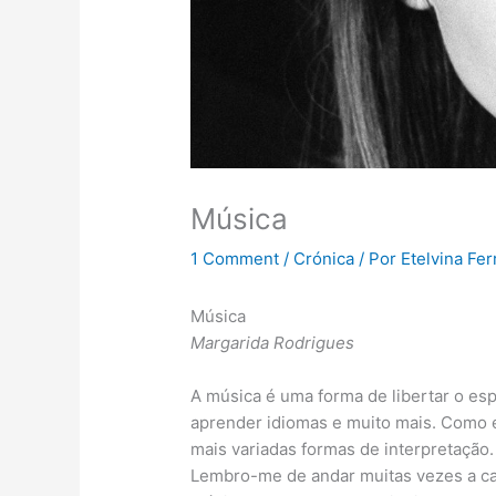
Música
1 Comment
/
Crónica
/ Por
Etelvina Fer
Música
Margarida Rodrigues
A música é uma forma de libertar o espí
aprender idiomas e muito mais. Como e
mais variadas formas de interpretação.
Lembro-me de andar muitas vezes a can