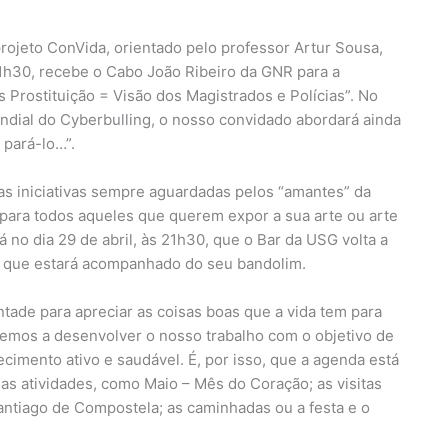
rojeto ConVida, orientado pelo professor Artur Sousa,
21h30, recebe o Cabo João Ribeiro da GNR para a
s Prostituição = Visão dos Magistrados e Polícias”. No
undial do Cyberbulling, o nosso convidado abordará ainda
 pará-lo…”.
as iniciativas sempre aguardadas pelos “amantes” da
 para todos aqueles que querem expor a sua arte ou arte
 no dia 29 de abril, às 21h30, que o Bar da USG volta a
to que estará acompanhado do seu bandolim.
ntade para apreciar as coisas boas que a vida tem para
remos a desenvolver o nosso trabalho com o objetivo de
imento ativo e saudável. É, por isso, que a agenda está
s atividades, como Maio – Mês do Coração; as visitas
antiago de Compostela; as caminhadas ou a festa e o