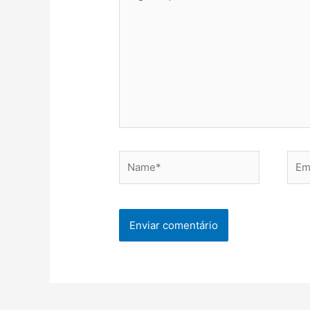
aqui...
Name*
Emai