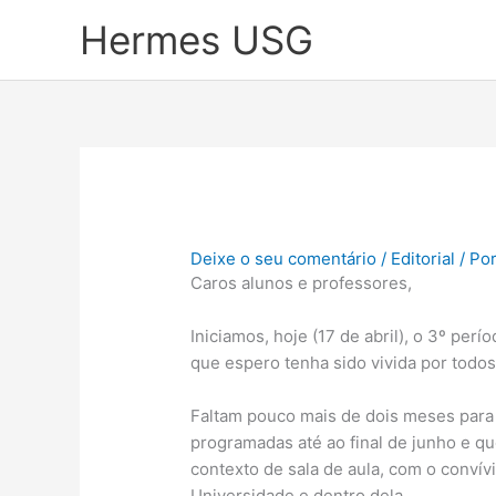
Skip
Hermes USG
to
content
Deixe o seu comentário
/
Editorial
/ Po
Caros alunos e professores,
Iniciamos, hoje (17 de abril), o 3º per
que espero tenha sido vivida por todo
Faltam pouco mais de dois meses para 
programadas até ao final de junho e qu
contexto de sala de aula, com o convív
Universidade e dentro dela.