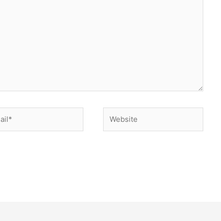
l*
Website